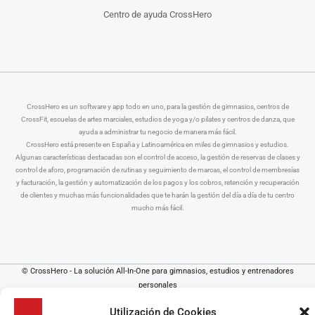
Centro de ayuda CrossHero
CrossHero es un software y app todo en uno, para la gestión de gimnasios, centros de
CrossFit, escuelas de artes marciales, estudios de yoga y/o pilates y centros de danza, que
ayuda a administrar tu negocio de manera más fácil.
CrossHero está presente en España y Latinoamérica en miles de gimnasios y estudios.
Algunas características destacadas son el control de acceso, la gestión de reservas de clases y
control de aforo, programación de rutinas y seguimiento de marcas, el control de membresías
y facturación, la gestión y automatización de los pagos y los cobros, retención y recuperación
de clientes y muchas más funcionalidades que te harán la gestión del día a día de tu centro
mucho más fácil.
© CrossHero - La solución All-In-One para gimnasios, estudios y entrenadores
personales
Aviso Legal
|
Política de Privacidad
|
Política de Cookies
Utilización de Cookies