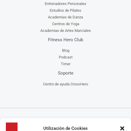
Entrenadores Personales
Estudios de Pilates
Academias de Danza
Centros de Yoga
Academias de Artes Marciales
Fitness Hero Club
Blog
Podcast
Timer
Soporte
Centro de ayuda CrossHero
CrossHero es un software y app todo en uno, para la gestión de gimnasios, centros de
Utilización de Cookies
CrossFit, escuelas de artes marciales, estudios de yoga y/o pilates y centros de danza, que