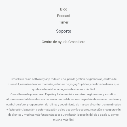
Blog
Podcast
Timer
Soporte
Centro de ayuda CrossHero
CrossHero es un software y app todo en uno, para la gestión de gimnasios, centros de
CrossFit, escuelas de artes marciales, estudios de yoga y/o pilates y centros de danza, que
ayuda a administrar tu negocio de manera más fácil.
CrossHero está presente en España y Latinoamérica en miles de gimnasios y estudios.
Algunas características destacadas son el control de acceso, la gestión de reservas de clases y
control de aforo, programación de rutinas y seguimiento de marcas, el control de membresías
y facturación, la gestión y automatización de los pagos y los cobros, retención y recuperación
de clientes y muchas más funcionalidades que te harán la gestión del día a día de tu centro
mucho más fácil.