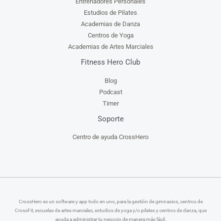
Entrenadores Personales
Estudios de Pilates
Academias de Danza
Centros de Yoga
Academias de Artes Marciales
Fitness Hero Club
Blog
Podcast
Timer
Soporte
Centro de ayuda CrossHero
CrossHero es un software y app todo en uno, para la gestión de gimnasios, centros de
CrossFit, escuelas de artes marciales, estudios de yoga y/o pilates y centros de danza, que
ayuda a administrar tu negocio de manera más fácil.