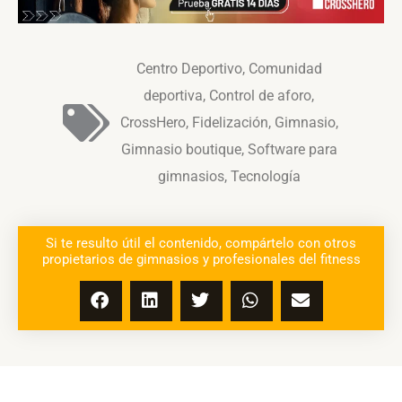
Centro Deportivo
,
Comunidad
deportiva
,
Control de aforo
,
CrossHero
,
Fidelización
,
Gimnasio
,
Gimnasio boutique
,
Software para
gimnasios
,
Tecnología
Si te resulto útil el contenido, compártelo con otros
propietarios de gimnasios y profesionales del fitness