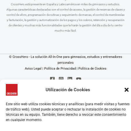
CrossHero está presente en España y Latinoamérica en miles de gimnasios y estudios.
Algunas características destacadas son el control de acceso, la gestión de reservas de clases y
control de aforo, programación de rutinas y seguimiento de marcas, el control de membresías
y facturación, la gestión y automatización de los pagos y los cobros, retención y recuperación
de clientes y muchas más funcionalidades que te harán la gestión del día a día de tu centro
mucho más fácil.
© CrossHero - La solución All-In-One para gimnasios, estudios y entrenadores
personales
Aviso Legal
|
Política de Privacidad
|
Política de Cookies
Utilización de Cookies
Este sitio web utiliza cookies técnicas y analíticas (para medir visitas y fuentes
de tráfico web). Usted puede aceptar o rechazar la instalación de cookies no
técnicas en su equipo. También, tiene derecho a revocar este consentimiento
en cualquier momento.