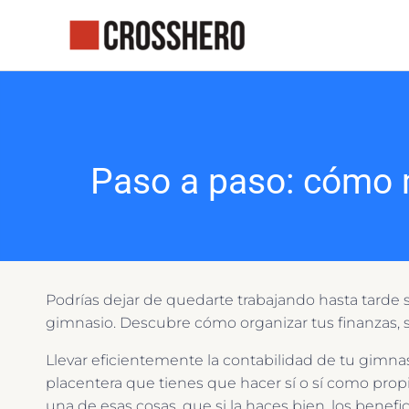
Ir
al
contenido
Paso a paso: cómo m
Podrías dejar de quedarte trabajando hasta tarde s
gimnasio. Descubre cómo organizar tus finanzas, si
Llevar eficientemente la contabilidad de tu gimna
placentera que tienes que hacer sí o sí como pro
una de esas cosas, que si la haces bien, los benefic