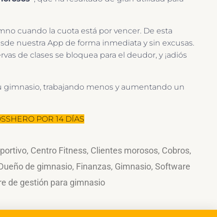
lumno cuando la cuota está por vencer. De esta
desde nuestra App de forma inmediata y sin excusas.
rvas de clases se bloquea para el deudor, y ¡adiós
e tu gimnasio, trabajando menos y aumentando un
SSHERO POR 14 DÍAS
portivo
,
Centro Fitness
,
Clientes morosos
,
Cobros
,
Dueño de gimnasio
,
Finanzas
,
Gimnasio
,
Software
e de gestión para gimnasio