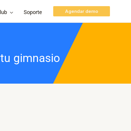
Agendar demo
lub
Soporte
 tu gimnasio