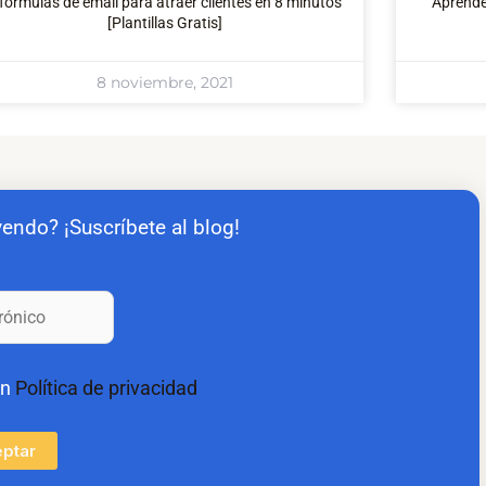
 fórmulas de email para atraer clientes en 8 minutos
Aprende
[Plantillas Gratis]
8 noviembre, 2021
yendo? ¡Suscríbete al blog!
on
Política de privacidad
ptar