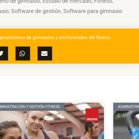
eño de gimnasio
,
Estudio de mercado
,
Fitness
,
asio
,
Software de gestión
,
Software para gimnasio
 propietarios de gimnasios y profesionales del fitness
MINISTRACIÓN Y GESTIÓN FITNESS
ADMINISTRA