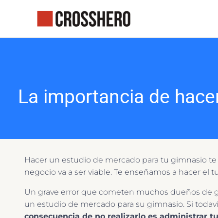
Ir
al
contenido
La importancia de hace
Hacer un estudio de mercado para tu gimnasio te 
negocio va a ser viable. Te enseñamos a hacer el t
Un grave error que cometen muchos dueños de gi
un estudio de mercado para su gimnasio. Si todav
consecuencia de no realizarlo es administrar t