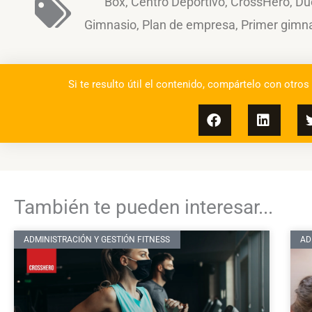
Box
,
Centro Deportivo
,
CrossHero
,
Du
Gimnasio
,
Plan de empresa
,
Primer gimn
Si te resulto útil el contenido, compártelo con otros
También te pueden interesar...
ADMINISTRACIÓN Y GESTIÓN FITNESS
AD