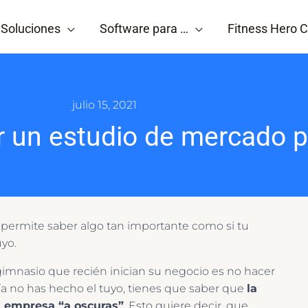
Soluciones
Software para …
Fitness Hero C
julio 15, 2021
r un estudio de mercado p
permite saber algo tan importante como si tu
uyo.
mnasio que recién inician su negocio es no hacer
ía no has hecho el tuyo, tienes que saber que
la
u empresa “a oscuras”
. Esto quiere decir, que