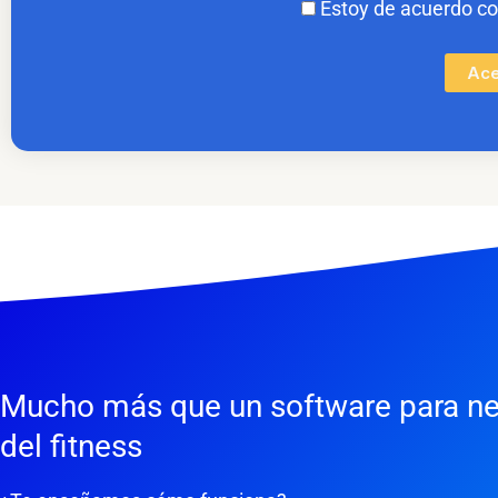
Estoy de acuerdo c
Ace
Mucho más que un software para n
del fitness