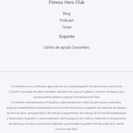
Fitness Hero Club
Blog
Podcast
Timer
Soporte
Centro de ayuda CrossHero
CrossHero es un software y app todo en uno, para la gestión de gimnasios, centros de
CrossFit, escuelas de artes marciales, estudios de yoga y/o pilates y centros de danza, que
ayuda a administrar tu negocio de manera más fácil.
CrossHero está presente en España y Latinoamérica en miles de gimnasios y estudios.
Algunas características destacadas son el control de acceso, la gestión de reservas de clases y
control de aforo, programación de rutinas y seguimiento de marcas, el control de membresías
y facturación, la gestión y automatización de los pagos y los cobros, retención y recuperación
de clientes y muchas más funcionalidades que te harán la gestión del día a día de tu centro
mucho más fácil.