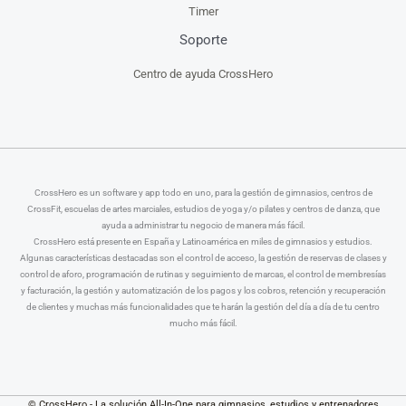
Timer
Soporte
Centro de ayuda CrossHero
CrossHero es un software y app todo en uno, para la gestión de gimnasios, centros de
CrossFit, escuelas de artes marciales, estudios de yoga y/o pilates y centros de danza, que
ayuda a administrar tu negocio de manera más fácil.
CrossHero está presente en España y Latinoamérica en miles de gimnasios y estudios.
Algunas características destacadas son el control de acceso, la gestión de reservas de clases y
control de aforo, programación de rutinas y seguimiento de marcas, el control de membresías
y facturación, la gestión y automatización de los pagos y los cobros, retención y recuperación
de clientes y muchas más funcionalidades que te harán la gestión del día a día de tu centro
mucho más fácil.
© CrossHero - La solución All-In-One para gimnasios, estudios y entrenadores