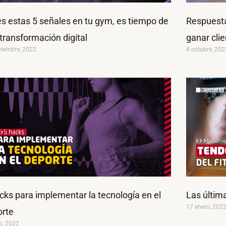
es estas 5 señales en tu gym, es tiempo de
Respuesta
transformación digital
ganar cli
viembre, 2022
4 octubre, 202
cks para implementar la tecnología en el
Las últim
17 enero, 202
orte
io, 2022