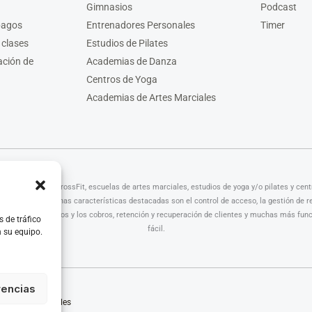
Gimnasios
Podcast
pagos
Entrenadores Personales
Timer
 clases
Estudios de Pilates
ación de
Academias de Danza
Centros de Yoga
Academias de Artes Marciales
ios, centros de CrossFit, escuelas de artes marciales, estudios de yoga y/o pilates y cen
 estudios. Algunas características destacadas son el control de acceso, la gestión de re
ización de los pagos y los cobros, retención y recuperación de clientes y muchas más func
s de tráfico
fácil.
n su equipo.
rencias
enadores personales