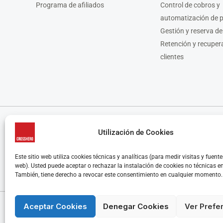
Programa de afiliados
Control de cobros y
automatización de 
Gestión y reserva de
Retención y recuper
clientes
Utilización de Cookies
CrossHero es un software y app todo en uno, para la gestión de gimnas
CrossHero está presente en España y Latinoamérica en miles de gimnasios y
de marcas, el control de membresías y facturación, la gestión y automat
Este sitio web utiliza cookies técnicas y analíticas (para medir visitas y fuente
web). Usted puede aceptar o rechazar la instalación de cookies no técnicas e
También, tiene derecho a revocar este consentimiento en cualquier momento.
Aceptar Cookies
Denegar Cookies
Ver Prefe
© CrossHero - La solución All-In-One para gimnasios, estudios y entr