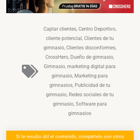
Captar clientes
,
Centro Deportivo
,
cliente potencial
,
Clientes de tu
gimnasio
,
Clientes disconformes
,
CrossHero
,
Dueño de gimnasio
,
Gimnasio
,
marketing digital para
gimnasio
,
Marketing para
gimnasios
,
Publicidad de tu
gimnasio
,
Redes sociales de tu
gimnasio
,
Software para
gimnasios
Si te resulto útil el contenido, compártelo con otros