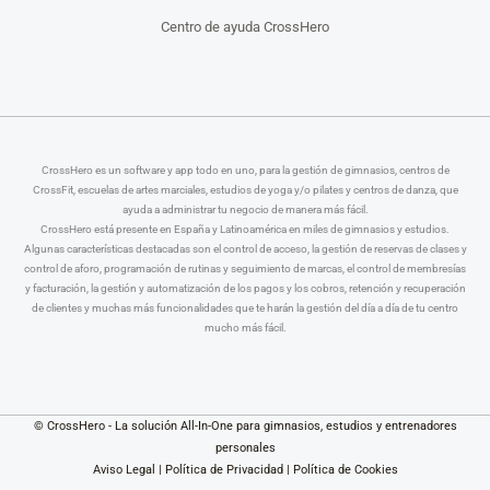
Centro de ayuda CrossHero
CrossHero es un software y app todo en uno, para la gestión de gimnasios, centros de
CrossFit, escuelas de artes marciales, estudios de yoga y/o pilates y centros de danza, que
ayuda a administrar tu negocio de manera más fácil.
CrossHero está presente en España y Latinoamérica en miles de gimnasios y estudios.
Algunas características destacadas son el control de acceso, la gestión de reservas de clases y
control de aforo, programación de rutinas y seguimiento de marcas, el control de membresías
y facturación, la gestión y automatización de los pagos y los cobros, retención y recuperación
de clientes y muchas más funcionalidades que te harán la gestión del día a día de tu centro
mucho más fácil.
© CrossHero - La solución All-In-One para gimnasios, estudios y entrenadores
personales
Aviso Legal
|
Política de Privacidad
|
Política de Cookies