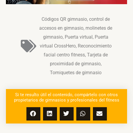
Códigos QR gimnasio
,
control de
accesos en gimnasio
,
molinetes de
gimnasio
,
Puerta virtual
,
Puerta
virtual CrossHero
,
Reconocimiento
facial centro fitness
,
Tarjeta de
proximidad de gimnasio
,
Torniquetes de gimnasio
Si te resulto útil el contenido, compártelo con otros
propietarios de gimnasios y profesionales del fitness