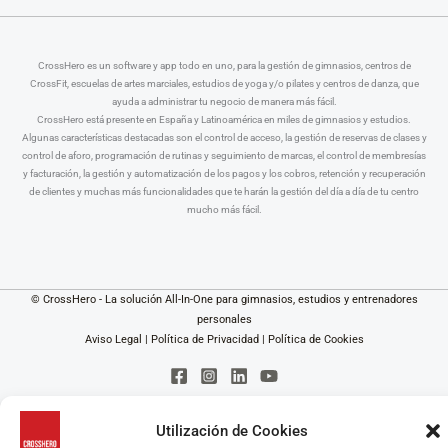
CrossHero es un software y app todo en uno, para la gestión de gimnasios, centros de
CrossFit, escuelas de artes marciales, estudios de yoga y/o pilates y centros de danza, que
ayuda a administrar tu negocio de manera más fácil.
CrossHero está presente en España y Latinoamérica en miles de gimnasios y estudios.
Algunas características destacadas son el control de acceso, la gestión de reservas de clases y
control de aforo, programación de rutinas y seguimiento de marcas, el control de membresías
y facturación, la gestión y automatización de los pagos y los cobros, retención y recuperación
de clientes y muchas más funcionalidades que te harán la gestión del día a día de tu centro
mucho más fácil.
© CrossHero - La solución All-In-One para gimnasios, estudios y entrenadores
personales
Aviso Legal
|
Política de Privacidad
|
Política de Cookies
Utilización de Cookies