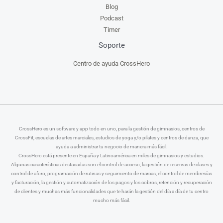
Blog
Podcast
Timer
Soporte
Centro de ayuda CrossHero
CrossHero es un software y app todo en uno, para la gestión de gimnasios, centros de
CrossFit, escuelas de artes marciales, estudios de yoga y/o pilates y centros de danza, que
ayuda a administrar tu negocio de manera más fácil.
CrossHero está presente en España y Latinoamérica en miles de gimnasios y estudios.
Algunas características destacadas son el control de acceso, la gestión de reservas de clases y
control de aforo, programación de rutinas y seguimiento de marcas, el control de membresías
y facturación, la gestión y automatización de los pagos y los cobros, retención y recuperación
de clientes y muchas más funcionalidades que te harán la gestión del día a día de tu centro
mucho más fácil.