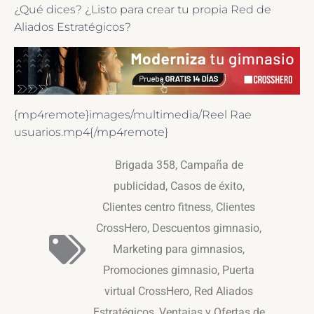
¿Qué dices? ¿Listo para crear tu propia Red de
Aliados Estratégicos?
{mp4remote}images/multimedia/Reel Rae
usuarios.mp4{/mp4remote}
Brigada 358
,
Campaña de
publicidad
,
Casos de éxito
,
Clientes centro fitness
,
Clientes
CrossHero
,
Descuentos gimnasio
,
Marketing para gimnasios
,
Promociones gimnasio
,
Puerta
virtual CrossHero
,
Red Aliados
Estratégicos
,
Ventajas y Ofertas de