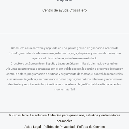
Centro de ayuda CrossHero
CrossHero es un software y app todo en uno, para la gestión de gimnasios, centros de
CrossFit, escuelas de artes marciales, estudios de yoga y/o pilates y centros de danza, que
ayuda a administrar tu negocio de manera más fácil.
CrossHero está presente en España y Latinoamérica en miles de gimnasios y estudios.
Algunas características destacadas son el control de acceso, la gestión de reservas de clases y
control de aforo, programación de rutinas y seguimiento de marcas, el control de membresías
y facturación, la gestión y automatización de los pagos y los cobros, retención y recuperación
de clientes y muchas más funcionalidades que te harán la gestión del día a día de tu centro
mucho más fácil.
© CrossHero - La solución All-In-One para gimnasios, estudios y entrenadores
personales
Aviso Legal
|
Política de Privacidad
|
Política de Cookies