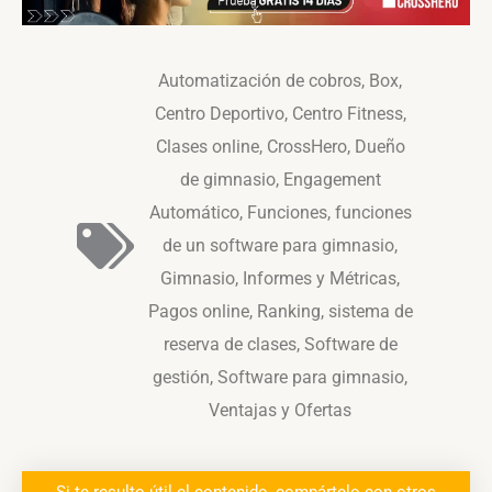
Automatización de cobros
,
Box
,
Centro Deportivo
,
Centro Fitness
,
Clases online
,
CrossHero
,
Dueño
de gimnasio
,
Engagement
Automático
,
Funciones
,
funciones
de un software para gimnasio
,
Gimnasio
,
Informes y Métricas
,
Pagos online
,
Ranking
,
sistema de
reserva de clases
,
Software de
gestión
,
Software para gimnasio
,
Ventajas y Ofertas
Si te resulto útil el contenido, compártelo con otros