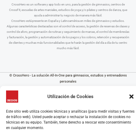
CrossHero es un software y app todo en uno, para la gestión de gimnasios, centros de
CrossFit, escuelas de artes marciales, estudios de yoga y/o pilates y centros de danza, que
ayuda a administrar tu negocio de manera más fácil.
CrossHero está presente en España y Latinoamérica en miles de gimnasios y estudios.
Algunas características destacadas son el control de acceso, la gestión de reservas de clases y
control de aforo, programación de rutinas y seguimiento de marcas, el control de membresías
y facturación, la gestión y automatización de los pagos y los cobros, retención y recuperación
de clientes y muchas más funcionalidades que te harán la gestión del día a día de tu centro
mucho más fácil.
© CrossHero - La solución All-In-One para gimnasios, estudios y entrenadores
personales
Aviso Legal
|
Política de Privacidad
|
Política de Cookies
Utilización de Cookies
Este sitio web utiliza cookies técnicas y analíticas (para medir visitas y fuentes
de tráfico web). Usted puede aceptar o rechazar la instalación de cookies no
técnicas en su equipo. También, tiene derecho a revocar este consentimiento
en cualquier momento.