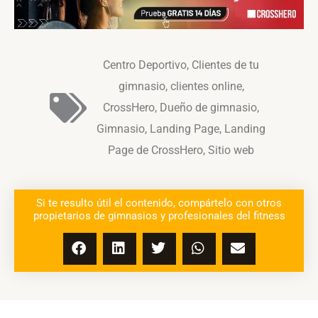
Centro Deportivo
,
Clientes de tu
gimnasio
,
clientes online
,
CrossHero
,
Dueño de gimnasio
,
Gimnasio
,
Landing Page
,
Landing
Page de CrossHero
,
Sitio web
Si te resulto útil el contenido, compártelo con otros
propietarios de gimnasios y profesionales del fitness