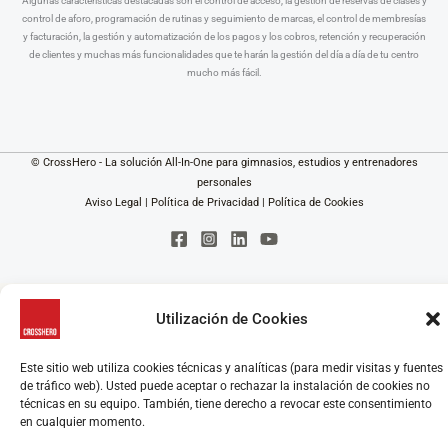
Algunas características destacadas son el control de acceso, la gestión de reservas de clases y
control de aforo, programación de rutinas y seguimiento de marcas, el control de membresías
y facturación, la gestión y automatización de los pagos y los cobros, retención y recuperación
de clientes y muchas más funcionalidades que te harán la gestión del día a día de tu centro
mucho más fácil.
© CrossHero - La solución All-In-One para gimnasios, estudios y entrenadores
personales
Aviso Legal
|
Política de Privacidad
|
Política de Cookies
Utilización de Cookies
Este sitio web utiliza cookies técnicas y analíticas (para medir visitas y fuentes
de tráfico web). Usted puede aceptar o rechazar la instalación de cookies no
técnicas en su equipo. También, tiene derecho a revocar este consentimiento
en cualquier momento.