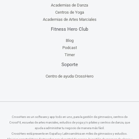
Academias de Danza
Centros de Yoga
Academias de Artes Marciales
Fitness Hero Club
Blog
Podcast
Timer
Soporte
Centro de ayuda CrossHero
CrossHero es un software y app todo en uno, para la gestión de gimnasios, centros de
CrossFit, escuelas de artes marciales, estudios de yoga y/o pilates y centros de danza, que
ayuda a administrar tu negocio de manera más fácil.
CrossHero está presente en España y Latinoamérica en miles de gimnasios y estudios.