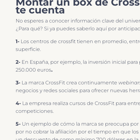
Montar un box de CrossF
te cuenta
No esperes a conocer información clave del univers
¿Para qué? Si ya puedes saberlo aquí por anticipa
1-
Los centros de crossfit tienen en promedio, en
superficie.
2-
En España, por ejemplo, la inversión inicial par
250.000 euros
.
3-
La marca CrossFit crea continuamente
webinar
negocios y redes sociales para ofrecer nuevas herra
4-
La empresa realiza cursos de CrossFit para entren
competiciones.
5-
Un ejemplo de cómo la marca se preocupa por su
por no cobrar la afiliación por el tiempo en que lo
un descuento de como mínimo 700 dólares en la 