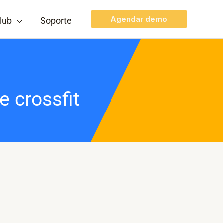
Agendar demo
lub
Soporte
e crossfit