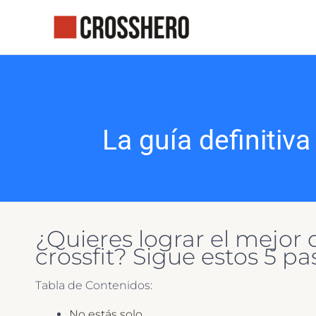
Ir
al
contenido
La guía definitiva
¿Quieres lograr el mejor 
crossfit? Sigue estos 5 pa
Tabla de Contenidos:
No estás solo