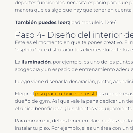
deportes funcionales, necesita espacio para que pue
manera que es algo que hay que tener en cuenta 
También puedes leer:
{loadmoduleid 1246}
Paso 4- Diseño del interior d
Este es el momento en que te pones creativo. El
“espíritu” que disfrutarán tus clientes durante los
La
iluminación
, por ejemplo, es uno de los punto
acogedora y un espacio de entrenamiento adecuada
Luego viene diseñar la decoración, pintar, acondici
Elegir el
piso para tu box de crossfit
es una de esas
dueño de gym. Así que vale la pena dedicar un tie
el único beneficiado. ¡Tus clientes y equipamient
Para comenzar, debes tener en claro cuáles son la
instalar tu piso. Por ejemplo, si es un área con u