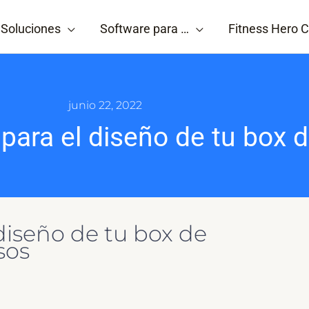
Soluciones
Software para …
Fitness Hero C
junio 22, 2022
 para el diseño de tu box d
diseño de tu box de
sos