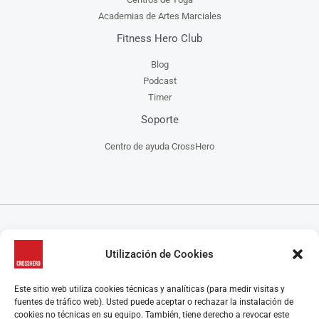
Academias de Artes Marciales
Fitness Hero Club
Blog
Podcast
Timer
Soporte
Centro de ayuda CrossHero
CrossHero es un software y app todo en uno, para la gestión de gimnasios, centros de
Utilización de Cookies
CrossFit, escuelas de artes marciales, estudios de yoga y/o pilates y centros de danza, que
ayuda a administrar tu negocio de manera más fácil.
CrossHero está presente en España y Latinoamérica en miles de gimnasios y estudios.
Este sitio web utiliza cookies técnicas y analíticas (para medir visitas y
Algunas características destacadas son el control de acceso, la gestión de reservas de clases y
fuentes de tráfico web). Usted puede aceptar o rechazar la instalación de
control de aforo, programación de rutinas y seguimiento de marcas, el control de membresías
cookies no técnicas en su equipo. También, tiene derecho a revocar este
y facturación, la gestión y automatización de los pagos y los cobros, retención y recuperación