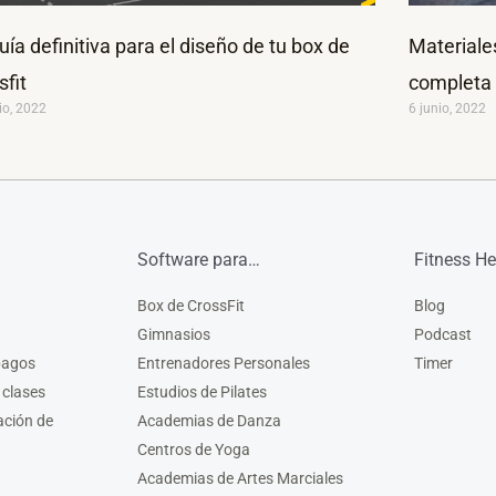
uía definitiva para el diseño de tu box de
Materiales
sfit
completa
io, 2022
6 junio, 2022
Software para…
Fitness He
Box de CrossFit
Blog
Gimnasios
Podcast
pagos
Entrenadores Personales
Timer
 clases
Estudios de Pilates
ación de
Academias de Danza
Centros de Yoga
Academias de Artes Marciales