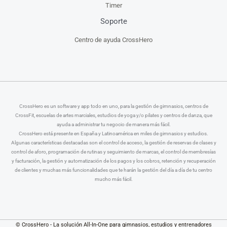
Timer
Soporte
Centro de ayuda CrossHero
CrossHero es un software y app todo en uno, para la gestión de gimnasios, centros de
CrossFit, escuelas de artes marciales, estudios de yoga y/o pilates y centros de danza, que
ayuda a administrar tu negocio de manera más fácil.
CrossHero está presente en España y Latinoamérica en miles de gimnasios y estudios.
Algunas características destacadas son el control de acceso, la gestión de reservas de clases y
control de aforo, programación de rutinas y seguimiento de marcas, el control de membresías
y facturación, la gestión y automatización de los pagos y los cobros, retención y recuperación
de clientes y muchas más funcionalidades que te harán la gestión del día a día de tu centro
mucho más fácil.
© CrossHero - La solución All-In-One para gimnasios, estudios y entrenadores