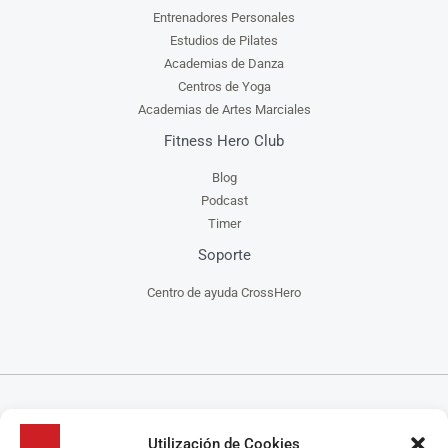
Entrenadores Personales
Estudios de Pilates
Academias de Danza
Centros de Yoga
Academias de Artes Marciales
Fitness Hero Club
Blog
Podcast
Timer
Soporte
Centro de ayuda CrossHero
CrossHero es un software y app todo en uno, para la gestión de gimnasios, centros de
Utilización de Cookies
CrossFit, escuelas de artes marciales, estudios de yoga y/o pilates y centros de danza, que