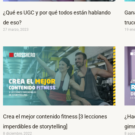
¿Qué es UGC y por qué todos están hablando
Gana
de eso?
truc
27 marzo, 2023
19 ene
Crea el mejor contenido fitness [3 lecciones
¿Hac
imperdibles de storytelling]
gimn
8 diciembre, 2022
8 ago