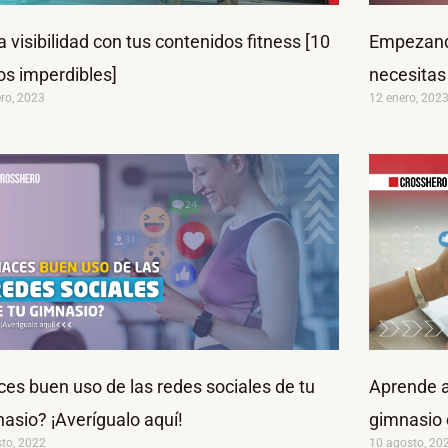
 visibilidad con tus contenidos fitness [10
Empezando
os imperdibles]
necesitas
ro, 2023
12 enero, 202
es buen uso de las redes sociales de tu
Aprende a
asio? ¡Averígualo aquí!
gimnasio 
sto, 2022
10 agosto, 20