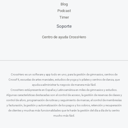
Blog
Podcast
Timer
Soporte
Centro de ayuda CrossHero
CrossHero es un software y app todo en uno, para la gestión de gimnasios, centros de
CrossFit, escuelas de artes marciales, estudios de yoga y/o pilates y centros de danza, que
ayuda a administrar tu negocio de manera más fácil.
CrossHero está presente en España y Latinoamérica en miles de gimnasios y estudios.
Algunas características destacadas son el control de acceso, la gestión de reservas de clases y
control de aforo, programación de rutinas y seguimiento de marcas, el control de membresías
y facturación, la gestión y automatización de los pagos y los cobros, retención y recuperación
de clientes y muchas más funcionalidades que te harán la gestión del día a día de tu centro
mucho más fácil.