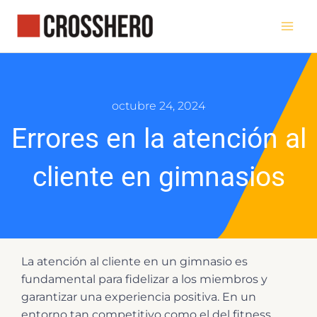
Ir
al
contenido
octubre 24, 2024
Errores en la atención al
cliente en gimnasios
La atención al cliente en un gimnasio es
fundamental para fidelizar a los miembros y
garantizar una experiencia positiva. En un
entorno tan competitivo como el del fitness,