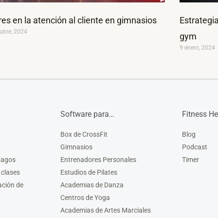
res en la atención al cliente en gimnasios
Estrategia
ubre, 2024
gym
9 enero, 2024
Software para…
Fitness He
Box de CrossFit
Blog
Gimnasios
Podcast
pagos
Entrenadores Personales
Timer
 clases
Estudios de Pilates
ación de
Academias de Danza
Centros de Yoga
Academias de Artes Marciales