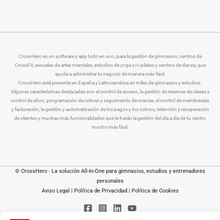
CrossHero es un software y app todo en uno, para la gestión de gimnasios, centros de
CrossFit, escuelas de artes marciales, estudios de yoga y/o pilates y centros de danza, que
ayuda a administrar tu negocio de manera más fácil.
CrossHero está presente en España y Latinoamérica en miles de gimnasios y estudios.
Algunas características destacadas son el control de acceso, la gestión de reservas de clases y
control de aforo, programación de rutinas y seguimiento de marcas, el control de membresías
y facturación, la gestión y automatización de los pagos y los cobros, retención y recuperación
de clientes y muchas más funcionalidades que te harán la gestión del día a día de tu centro
mucho más fácil.
© CrossHero - La solución All-In-One para gimnasios, estudios y entrenadores
personales
Aviso Legal
|
Política de Privacidad
|
Política de Cookies