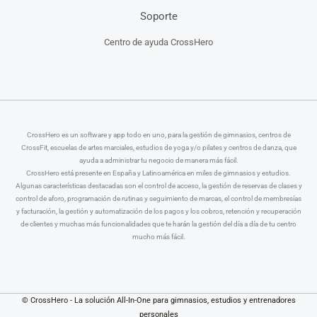
Soporte
Centro de ayuda CrossHero
CrossHero es un software y app todo en uno, para la gestión de gimnasios, centros de
CrossFit, escuelas de artes marciales, estudios de yoga y/o pilates y centros de danza, que
ayuda a administrar tu negocio de manera más fácil.
CrossHero está presente en España y Latinoamérica en miles de gimnasios y estudios.
Algunas características destacadas son el control de acceso, la gestión de reservas de clases y
control de aforo, programación de rutinas y seguimiento de marcas, el control de membresías
y facturación, la gestión y automatización de los pagos y los cobros, retención y recuperación
de clientes y muchas más funcionalidades que te harán la gestión del día a día de tu centro
mucho más fácil.
© CrossHero - La solución All-In-One para gimnasios, estudios y entrenadores
personales