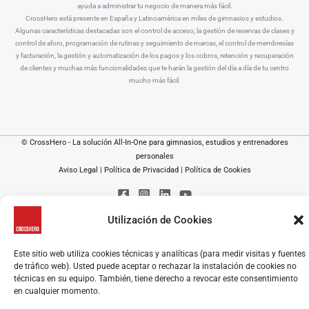
ayuda a administrar tu negocio de manera más fácil.
CrossHero está presente en España y Latinoamérica en miles de gimnasios y estudios.
Algunas características destacadas son el control de acceso, la gestión de reservas de clases y
control de aforo, programación de rutinas y seguimiento de marcas, el control de membresías
y facturación, la gestión y automatización de los pagos y los cobros, retención y recuperación
de clientes y muchas más funcionalidades que te harán la gestión del día a día de tu centro
mucho más fácil.
© CrossHero - La solución All-In-One para gimnasios, estudios y entrenadores
personales
Aviso Legal
|
Política de Privacidad
|
Política de Cookies
Utilización de Cookies
Este sitio web utiliza cookies técnicas y analíticas (para medir visitas y fuentes
de tráfico web). Usted puede aceptar o rechazar la instalación de cookies no
técnicas en su equipo. También, tiene derecho a revocar este consentimiento
en cualquier momento.