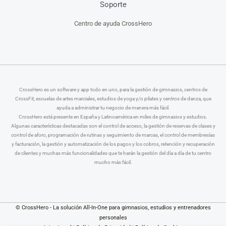
Soporte
Centro de ayuda CrossHero
CrossHero es un software y app todo en uno, para la gestión de gimnasios, centros de
CrossFit, escuelas de artes marciales, estudios de yoga y/o pilates y centros de danza, que
ayuda a administrar tu negocio de manera más fácil.
CrossHero está presente en España y Latinoamérica en miles de gimnasios y estudios.
Algunas características destacadas son el control de acceso, la gestión de reservas de clases y
control de aforo, programación de rutinas y seguimiento de marcas, el control de membresías
y facturación, la gestión y automatización de los pagos y los cobros, retención y recuperación
de clientes y muchas más funcionalidades que te harán la gestión del día a día de tu centro
mucho más fácil.
© CrossHero - La solución All-In-One para gimnasios, estudios y entrenadores
personales