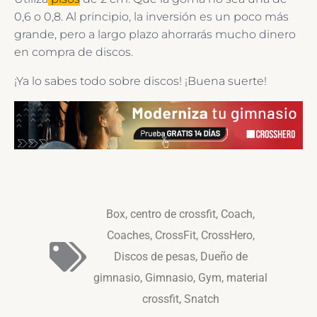
0,6 o 0,8. Al principio, la inversión es un poco más
grande, pero a largo plazo ahorrarás mucho dinero
en compra de discos.
¡Ya lo sabes todo sobre discos! ¡Buena suerte!
Box
,
centro de crossfit
,
Coach
,
Coaches
,
CrossFit
,
CrossHero
,
Discos de pesas
,
Dueño de
gimnasio
,
Gimnasio
,
Gym
,
material
crossfit
,
Snatch