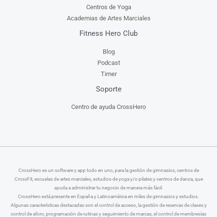
Centros de Yoga
Academias de Artes Marciales
Fitness Hero Club
Blog
Podcast
Timer
Soporte
Centro de ayuda CrossHero
CrossHero es un software y app todo en uno, para la gestión de gimnasios, centros de
CrossFit, escuelas de artes marciales, estudios de yoga y/o pilates y centros de danza, que
ayuda a administrar tu negocio de manera más fácil.
CrossHero está presente en España y Latinoamérica en miles de gimnasios y estudios.
Algunas características destacadas son el control de acceso, la gestión de reservas de clases y
control de aforo, programación de rutinas y seguimiento de marcas, el control de membresías