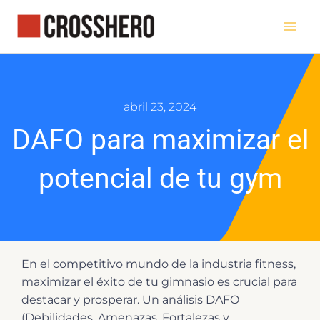
Ir
al
contenido
abril 23, 2024
DAFO para maximizar el
potencial de tu gym
En el competitivo mundo de la industria fitness,
maximizar el éxito de tu gimnasio es crucial para
destacar y prosperar. Un análisis DAFO
(Debilidades, Amenazas, Fortalezas y