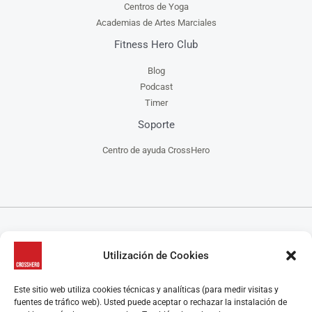
Centros de Yoga
Academias de Artes Marciales
Fitness Hero Club
Blog
Podcast
Timer
Soporte
Centro de ayuda CrossHero
CrossHero es un software y app todo en uno, para la gestión de gimnasios, centros de
Utilización de Cookies
CrossFit, escuelas de artes marciales, estudios de yoga y/o pilates y centros de danza, que
ayuda a administrar tu negocio de manera más fácil.
CrossHero está presente en España y Latinoamérica en miles de gimnasios y estudios.
Este sitio web utiliza cookies técnicas y analíticas (para medir visitas y
Algunas características destacadas son el control de acceso, la gestión de reservas de clases y
fuentes de tráfico web). Usted puede aceptar o rechazar la instalación de
control de aforo, programación de rutinas y seguimiento de marcas, el control de membresías