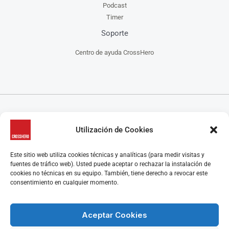
Podcast
Timer
Soporte
Centro de ayuda CrossHero
CrossHero es un software y app todo en uno, para la gestión de gimnasios, centros de
Utilización de Cookies
CrossFit, escuelas de artes marciales, estudios de yoga y/o pilates y centros de danza, que
ayuda a administrar tu negocio de manera más fácil.
CrossHero está presente en España y Latinoamérica en miles de gimnasios y estudios.
Este sitio web utiliza cookies técnicas y analíticas (para medir visitas y
Algunas características destacadas son el control de acceso, la gestión de reservas de clases y
fuentes de tráfico web). Usted puede aceptar o rechazar la instalación de
control de aforo, programación de rutinas y seguimiento de marcas, el control de membresías
cookies no técnicas en su equipo. También, tiene derecho a revocar este
y facturación, la gestión y automatización de los pagos y los cobros, retención y recuperación
consentimiento en cualquier momento.
de clientes y muchas más funcionalidades que te harán la gestión del día a día de tu centro
mucho más fácil.
Aceptar Cookies