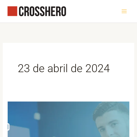
Ir
al
contenido
23 de abril de 2024
DAFO
para
maximizar
el