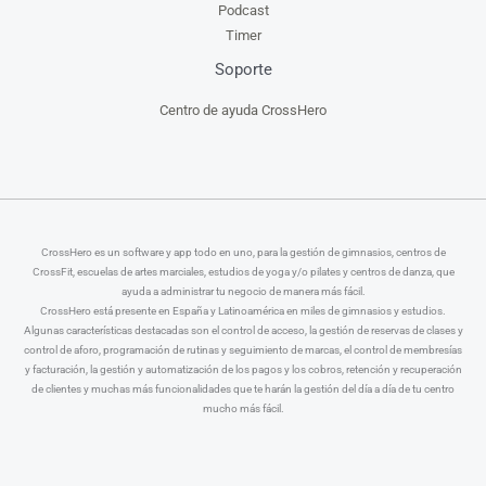
Podcast
Timer
Soporte
Centro de ayuda CrossHero
CrossHero es un software y app todo en uno, para la gestión de gimnasios, centros de
CrossFit, escuelas de artes marciales, estudios de yoga y/o pilates y centros de danza, que
ayuda a administrar tu negocio de manera más fácil.
CrossHero está presente en España y Latinoamérica en miles de gimnasios y estudios.
Algunas características destacadas son el control de acceso, la gestión de reservas de clases y
control de aforo, programación de rutinas y seguimiento de marcas, el control de membresías
y facturación, la gestión y automatización de los pagos y los cobros, retención y recuperación
de clientes y muchas más funcionalidades que te harán la gestión del día a día de tu centro
mucho más fácil.