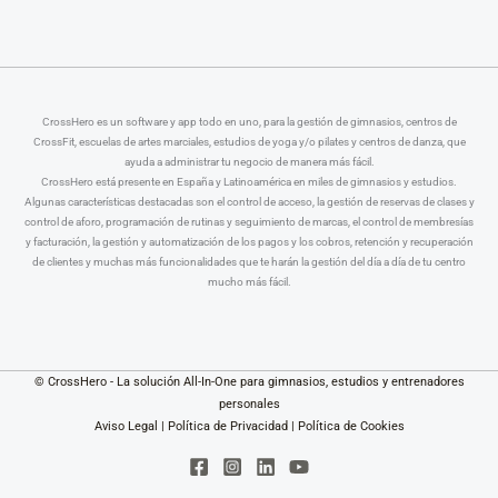
CrossHero es un software y app todo en uno, para la gestión de gimnasios, centros de
CrossFit, escuelas de artes marciales, estudios de yoga y/o pilates y centros de danza, que
ayuda a administrar tu negocio de manera más fácil.
CrossHero está presente en España y Latinoamérica en miles de gimnasios y estudios.
Algunas características destacadas son el control de acceso, la gestión de reservas de clases y
control de aforo, programación de rutinas y seguimiento de marcas, el control de membresías
y facturación, la gestión y automatización de los pagos y los cobros, retención y recuperación
de clientes y muchas más funcionalidades que te harán la gestión del día a día de tu centro
mucho más fácil.
© CrossHero - La solución All-In-One para gimnasios, estudios y entrenadores
personales
Aviso Legal
|
Política de Privacidad
|
Política de Cookies