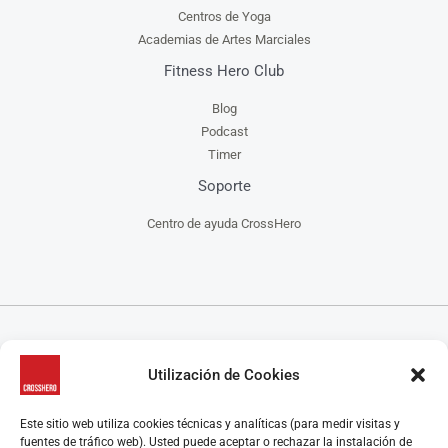
Centros de Yoga
Academias de Artes Marciales
Fitness Hero Club
Blog
Podcast
Timer
Soporte
Centro de ayuda CrossHero
CrossHero es un software y app todo en uno, para la gestión de gimnasios, centros de
Utilización de Cookies
CrossFit, escuelas de artes marciales, estudios de yoga y/o pilates y centros de danza, que
ayuda a administrar tu negocio de manera más fácil.
CrossHero está presente en España y Latinoamérica en miles de gimnasios y estudios.
Este sitio web utiliza cookies técnicas y analíticas (para medir visitas y
Algunas características destacadas son el control de acceso, la gestión de reservas de clases y
fuentes de tráfico web). Usted puede aceptar o rechazar la instalación de
control de aforo, programación de rutinas y seguimiento de marcas, el control de membresías