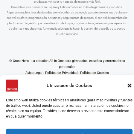
ayuda a administrar tu negocio de manera más fácil.
CrossHero está presente en España y Latinoamérica en miles de gimnasios y estudios.
Algunas características destacadas son el control de acceso, la gestión de reservas de clases y
control de aforo, programación de rutinas y seguimiento de marcas, el control de membresías
y facturación, la gestión y automatización de los pagos y los cobros, retención y recuperación
de clientes y muchas más funcionalidades que te harán la gestión del día a día de tu centro
mucho más fácil.
© CrossHero - La solución All-In-One para gimnasios, estudios y entrenadores
personales
Aviso Legal
|
Política de Privacidad
|
Política de Cookies
Utilización de Cookies
Este sitio web utiliza cookies técnicas y analíticas (para medir visitas y fuentes
de tráfico web). Usted puede aceptar o rechazar la instalación de cookies no
técnicas en su equipo. También, tiene derecho a revocar este consentimiento
en cualquier momento.