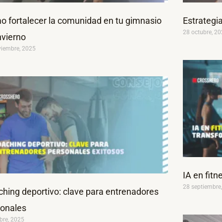
 fortalecer la comunidad en tu gimnasio
Estrategi
28 octubre, 2
nvierno
viembre, 2025
IA en fitn
28 septiembre
hing deportivo: clave para entrenadores
sonales
bre, 2025