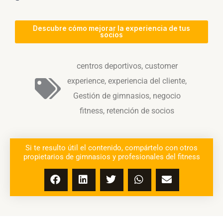
Descubre cómo mejorar la experiencia de tus
socios
centros deportivos
,
customer
experience
,
experiencia del cliente
,
Gestión de gimnasios
,
negocio
fitness
,
retención de socios
Si te resulto útil el contenido, compártelo con otros
propietarios de gimnasios y profesionales del fitness