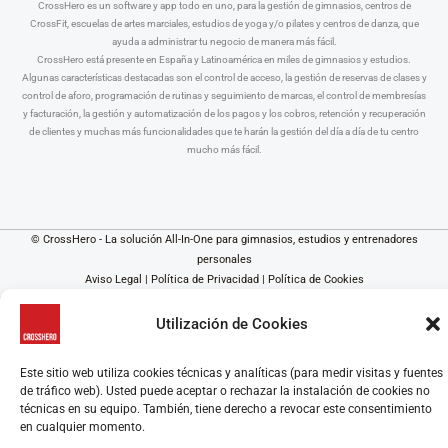
CrossHero es un software y app todo en uno, para la gestión de gimnasios, centros de
CrossFit, escuelas de artes marciales, estudios de yoga y/o pilates y centros de danza, que
ayuda a administrar tu negocio de manera más fácil.
CrossHero está presente en España y Latinoamérica en miles de gimnasios y estudios.
Algunas características destacadas son el control de acceso, la gestión de reservas de clases y
control de aforo, programación de rutinas y seguimiento de marcas, el control de membresías
y facturación, la gestión y automatización de los pagos y los cobros, retención y recuperación
de clientes y muchas más funcionalidades que te harán la gestión del día a día de tu centro
mucho más fácil.
© CrossHero - La solución All-In-One para gimnasios, estudios y entrenadores
personales
Aviso Legal
|
Política de Privacidad
|
Política de Cookies
Utilización de Cookies
Este sitio web utiliza cookies técnicas y analíticas (para medir visitas y fuentes
de tráfico web). Usted puede aceptar o rechazar la instalación de cookies no
técnicas en su equipo. También, tiene derecho a revocar este consentimiento
en cualquier momento.