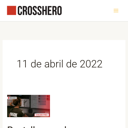
Ir
al
contenido
11 de abril de 2022
Pantallas
en
el
gym: