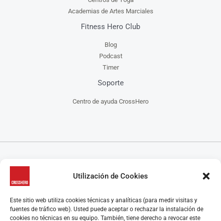
Academias de Artes Marciales
Fitness Hero Club
Blog
Podcast
Timer
Soporte
Centro de ayuda CrossHero
CrossHero es un software y app todo en uno, para la gestión de gimnasios, centros de
Utilización de Cookies
CrossFit, escuelas de artes marciales, estudios de yoga y/o pilates y centros de danza, que
ayuda a administrar tu negocio de manera más fácil.
CrossHero está presente en España y Latinoamérica en miles de gimnasios y estudios.
Este sitio web utiliza cookies técnicas y analíticas (para medir visitas y
Algunas características destacadas son el control de acceso, la gestión de reservas de clases y
fuentes de tráfico web). Usted puede aceptar o rechazar la instalación de
control de aforo, programación de rutinas y seguimiento de marcas, el control de membresías
cookies no técnicas en su equipo. También, tiene derecho a revocar este
y facturación, la gestión y automatización de los pagos y los cobros, retención y recuperación