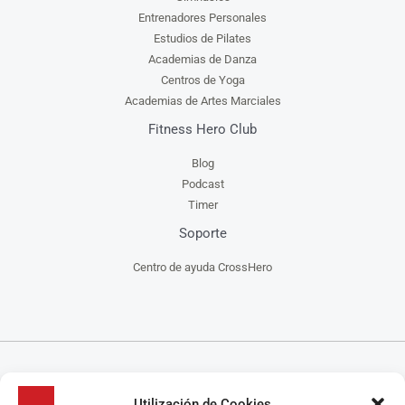
Entrenadores Personales
Estudios de Pilates
Academias de Danza
Centros de Yoga
Academias de Artes Marciales
Fitness Hero Club
Blog
Podcast
Timer
Soporte
Centro de ayuda CrossHero
CrossHero es un software y app todo en uno, para la gestión de gimnasios, centros de
Utilización de Cookies
CrossFit, escuelas de artes marciales, estudios de yoga y/o pilates y centros de danza, que