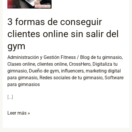
de
conseguir
3 formas de conseguir
clientes
clientes online sin salir del
online
sin
gym
salir
Administración y Gestión Fitness
/
Blog de tu gimnasio
,
del
Clases online
,
clientes online
,
CrossHero
,
Digitaliza tu
gym
gimnasio
,
Dueño de gym
,
influencers
,
marketing digital
para gimnasio
,
Redes sociales de tu gimnasio
,
Software
para gimnasios
[…]
Leer más »