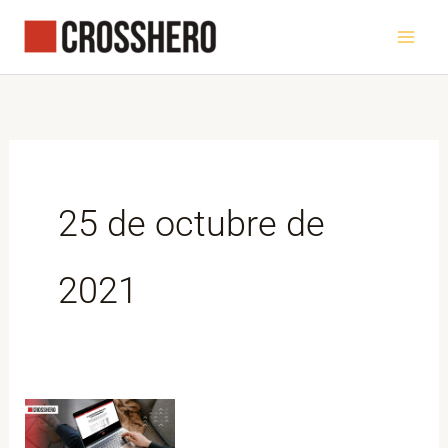
Ir
al
contenido
25 de octubre de
2021
3
formas