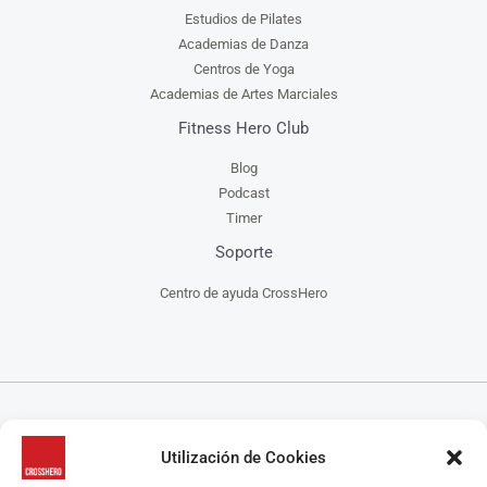
Estudios de Pilates
Academias de Danza
Centros de Yoga
Academias de Artes Marciales
Fitness Hero Club
Blog
Podcast
Timer
Soporte
Centro de ayuda CrossHero
CrossHero es un software y app todo en uno, para la gestión de gimnasios, centros de
Utilización de Cookies
CrossFit, escuelas de artes marciales, estudios de yoga y/o pilates y centros de danza, que
ayuda a administrar tu negocio de manera más fácil.