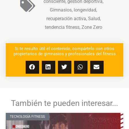
consciente
,
gestión deportiva
,
Gimnasios
,
longevidad
,
recuperación activa
,
Salud
,
tendencia fitness
,
Zone Zero
Si te resulto útil el contenido, compártelo con otros
propietarios de gimnasios y profesionales del fitness
También te pueden interesar...
TECNOLOGÍA FITNESS