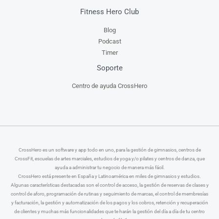
Fitness Hero Club
Blog
Podcast
Timer
Soporte
Centro de ayuda CrossHero
CrossHero es un software y app todo en uno, para la gestión de gimnasios, centros de
CrossFit, escuelas de artes marciales, estudios de yoga y/o pilates y centros de danza, que
ayuda a administrar tu negocio de manera más fácil.
CrossHero está presente en España y Latinoamérica en miles de gimnasios y estudios.
Algunas características destacadas son el control de acceso, la gestión de reservas de clases y
control de aforo, programación de rutinas y seguimiento de marcas, el control de membresías
y facturación, la gestión y automatización de los pagos y los cobros, retención y recuperación
de clientes y muchas más funcionalidades que te harán la gestión del día a día de tu centro