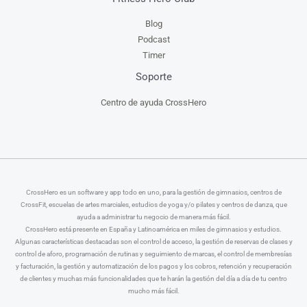
Blog
Podcast
Timer
Soporte
Centro de ayuda CrossHero
CrossHero es un software y app todo en uno, para la gestión de gimnasios, centros de
CrossFit, escuelas de artes marciales, estudios de yoga y/o pilates y centros de danza, que
ayuda a administrar tu negocio de manera más fácil.
CrossHero está presente en España y Latinoamérica en miles de gimnasios y estudios.
Algunas características destacadas son el control de acceso, la gestión de reservas de clases y
control de aforo, programación de rutinas y seguimiento de marcas, el control de membresías
y facturación, la gestión y automatización de los pagos y los cobros, retención y recuperación
de clientes y muchas más funcionalidades que te harán la gestión del día a día de tu centro
mucho más fácil.