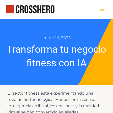
Ir
al
contenido
enero 14, 2025
Transforma tu negocio
fitness con IA
El sector fitness está experimentando una
revolución tecnológica. Herramientas como la
inteligencia artificial, los chatbots y la realidad
virtual se han convertido en aliadas