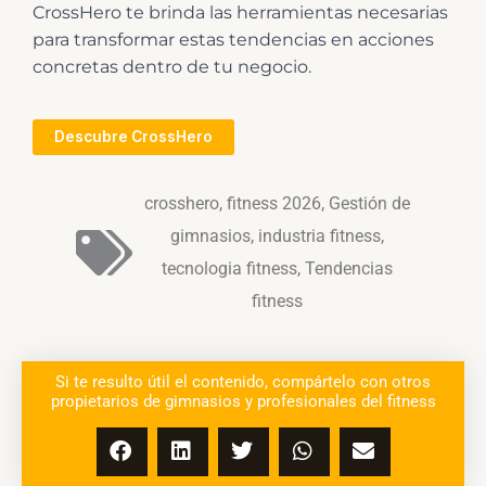
CrossHero te brinda las herramientas necesarias
para transformar estas tendencias en acciones
concretas dentro de tu negocio.
Descubre CrossHero
crosshero
,
fitness 2026
,
Gestión de
gimnasios
,
industria fitness
,
tecnologia fitness
,
Tendencias
fitness
Si te resulto útil el contenido, compártelo con otros
propietarios de gimnasios y profesionales del fitness