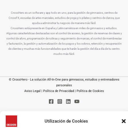
CrossHero es un software y app todo en uno, para la gestión de gimnasios, centros de
CrossFit, escuelas de artes marciales, estudios de yoga y/o pilates y centros de danza, que
ayuda a administrar tu negocio de manera más fácil.
CrossHero está presente en España y Latinoamérica en miles de gimnasios y estudios.
Algunas características destacadas son el control de acceso, la gestión de reservas de clases y
control de aforo, programación de rutinas y seguimiento de marcas, el control de membresías
y facturación, la gestión y automatización de los pagos y los cobros, retención y recuperación
de clientes y muchas más funcionalidades que te harán la gestión del día a día de tu centro
mucho más fácil.
© CrossHero - La solución All-In-One para gimnasios, estudios y entrenadores
personales
Aviso Legal
|
Política de Privacidad
|
Política de Cookies
Utilización de Cookies