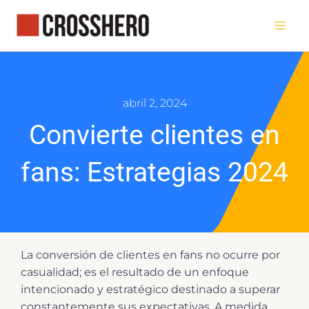
Ir
al
contenido
abril 2, 2024
Convierte clientes en
fans: Estrategias 2024
La conversión de clientes en fans no ocurre por
casualidad; es el resultado de un enfoque
intencionado y estratégico destinado a superar
constantemente sus expectativas. A medida