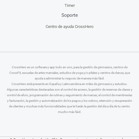
Timer
Soporte
Centro de ayuda CrossHero
CrossHero es un software y app todo en uno, para la gestión de gimnasios, centros de
CrossFit, escuelas de artes marciales, estudios de yoga y/o pilates y centros de danza, que
ayuda a administrar tu negocio de manera más fácil.
CrossHero está presente en España y Latinoamérica en miles de gimnasios y estudios.
Algunas características destacadas son el control de acceso, la gestión de reservas de clases y
control de aforo, programación de rutinas y seguimiento de marcas, el control de membresías
y facturación, la gestión y automatización de los pagos y los cobros, retención y recuperación
de clientes y muchas más funcionalidades que te harán la gestión del día a día de tu centro
mucho más fácil.