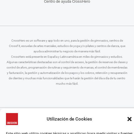
Centro de ayuda CrossHero
CrossHero es un software y app todo en uno, para la gestión de gimnasios, centros de
CrossFit, escuelas de artes marciales, estudios de yoga y/o pilates y centros de danza, que
ayuda a administrar tu negocio de manera más fácil.
CrossHero está presente en España y Latinoamérica en miles de gimnasios y estudios.
Algunas características destacadas son el control de acceso, la gestión de reservas de clases y
control de aforo, programación de rutinas y seguimiento de marcas, el control de membresías
y facturación, la gestión y automatización de los pagos y los cobros, retención y recuperación
de clientes y muchas más funcionalidades que te harán la gestión del día a día de tu centro
mucho más fácil.
© CrossHero - La solución All-In-One para gimnasios, estudios y entrenadores
personales
Utilización de Cookies
Aviso Legal
|
Política de Privacidad
|
Política de Cookies
Este sitio web utiliza cookies técnicas y analíticas (para medir visitas y fuentes