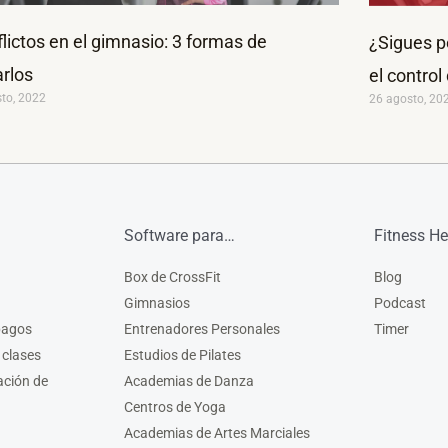
lictos en el gimnasio: 3 formas de
¿Sigues p
arlos
el control
sto, 2022
26 agosto, 20
Software para…
Fitness He
Box de CrossFit
Blog
Gimnasios
Podcast
pagos
Entrenadores Personales
Timer
 clases
Estudios de Pilates
ación de
Academias de Danza
Centros de Yoga
Academias de Artes Marciales