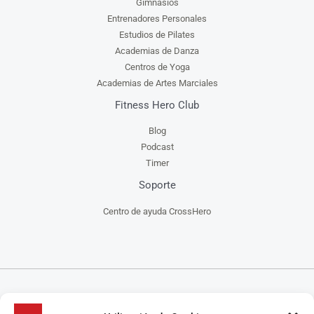
Gimnasios
Entrenadores Personales
Estudios de Pilates
Academias de Danza
Centros de Yoga
Academias de Artes Marciales
Fitness Hero Club
Blog
Podcast
Timer
Soporte
Centro de ayuda CrossHero
CrossHero es un software y app todo en uno, para la gestión de gimnasios, centros de