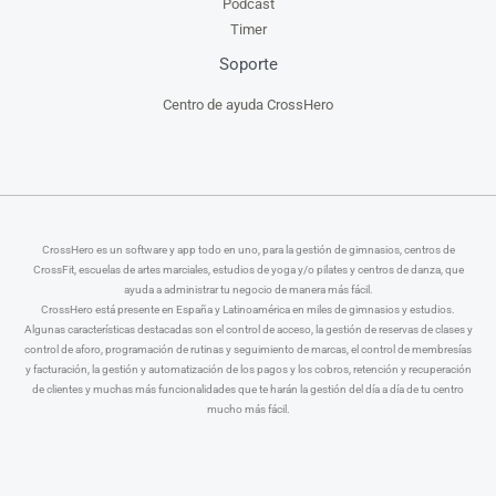
Podcast
Timer
Soporte
Centro de ayuda CrossHero
CrossHero es un software y app todo en uno, para la gestión de gimnasios, centros de
CrossFit, escuelas de artes marciales, estudios de yoga y/o pilates y centros de danza, que
ayuda a administrar tu negocio de manera más fácil.
CrossHero está presente en España y Latinoamérica en miles de gimnasios y estudios.
Algunas características destacadas son el control de acceso, la gestión de reservas de clases y
control de aforo, programación de rutinas y seguimiento de marcas, el control de membresías
y facturación, la gestión y automatización de los pagos y los cobros, retención y recuperación
de clientes y muchas más funcionalidades que te harán la gestión del día a día de tu centro
mucho más fácil.