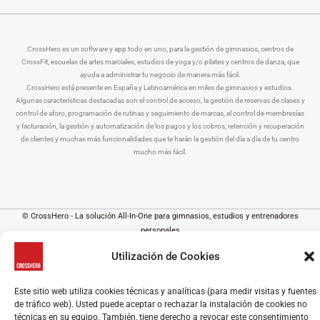
CrossHero es un software y app todo en uno, para la gestión de gimnasios, centros de
CrossFit, escuelas de artes marciales, estudios de yoga y/o pilates y centros de danza, que
ayuda a administrar tu negocio de manera más fácil.
CrossHero está presente en España y Latinoamérica en miles de gimnasios y estudios.
Algunas características destacadas son el control de acceso, la gestión de reservas de clases y
control de aforo, programación de rutinas y seguimiento de marcas, el control de membresías
y facturación, la gestión y automatización de los pagos y los cobros, retención y recuperación
de clientes y muchas más funcionalidades que te harán la gestión del día a día de tu centro
mucho más fácil.
© CrossHero - La solución All-In-One para gimnasios, estudios y entrenadores
personales
Aviso Legal
|
Política de Privacidad
|
Política de Cookies
Utilización de Cookies
Este sitio web utiliza cookies técnicas y analíticas (para medir visitas y fuentes
de tráfico web). Usted puede aceptar o rechazar la instalación de cookies no
técnicas en su equipo. También, tiene derecho a revocar este consentimiento