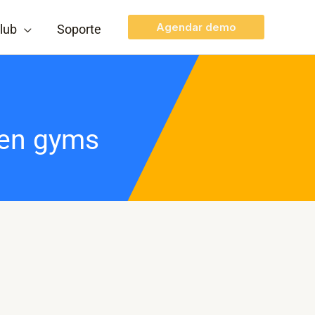
Agendar demo
lub
Soporte
 en gyms