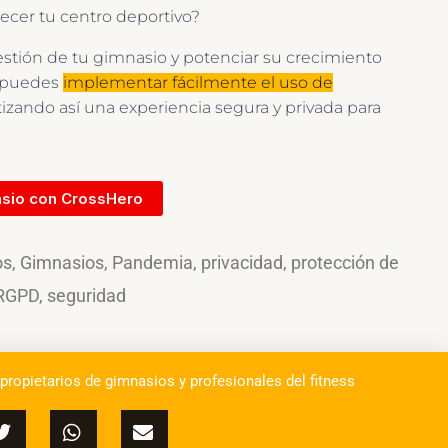
crecer tu centro deportivo?
tión de tu gimnasio y potenciar su crecimiento
, puedes
implementar fácilmente el uso de
tizando así una experiencia segura y privada para
asio con CrossHero
os
,
Gimnasios
,
Pandemia
,
privacidad
,
protección de
RGPD
,
seguridad
 propietarios de gimnasios y profesionales del fitness