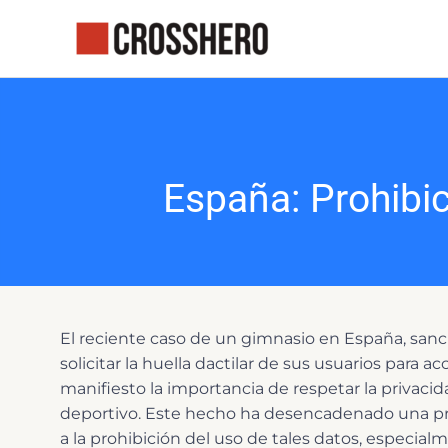
Ir
al
contenido
España: Prohibi
El reciente caso de un gimnasio en España, san
solicitar la huella dactilar de sus usuarios para a
manifiesto la importancia de respetar la privaci
deportivo. Este hecho ha desencadenado una pro
a la prohibición del uso de tales datos, especi