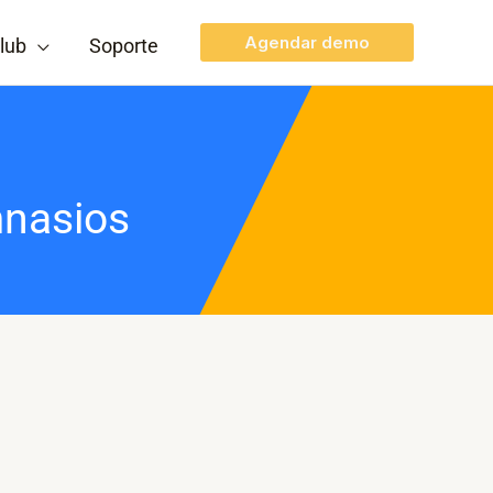
Agendar demo
lub
Soporte
mnasios